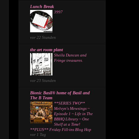
Lunch Break
3997
vor 22 Stunden
the art room plant
Sheila Duncan and
Fringe treasures.
vor 23 Stunden
Bionic Basil® home of Basil and
The B Team
**SERIES TWO**
Melvyn's Mewsings ~
Episode 1 ~ Life in The
BBHQ Library ~ One
Shelf at a Time!
**PLUS** Friday Fill-ins Blog Hop
vor 1 Tag