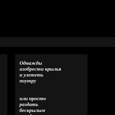
Однажды
изобрести крылья
и улететь
поутру
или просто
раздать
бескрылым