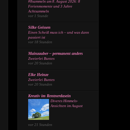
#8sammeln am 8. August 2026: 8
Ferienmomente und 3 Jahre
Achtsammeln
vor 1 Stunde
Silke Geissen
Einen Scheiß muss ich – und was dann
passiert ist
vor 18 Stunden
Mainzauber – permanent anders
Zweierlei Buntes
vor 20 Stunden
Elke Heinze
Zweierlei Buntes
vor 20 Stunden
Kreativ im Rentnerdasein
Diveres Himmels-
Ansichten im August
vor 21 Stunden