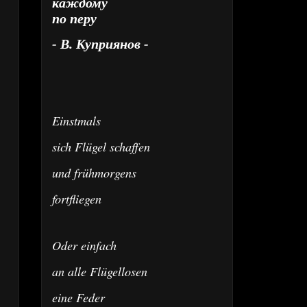
каждому
по перу
- В. Куприянов -
Einstmals
sich Flügel schaffen
und frühmorgens
fortfliegen
Oder einfach
an alle Flügellosen
eine Feder